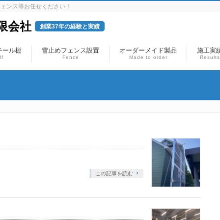
フェンス等お任せください！
限会社
創業37年の経験と実績
チール棚
雪止めフェンス設置
オーダーメイド製品
施工実
lf
Fence
Made to order
Results
この記事を読む